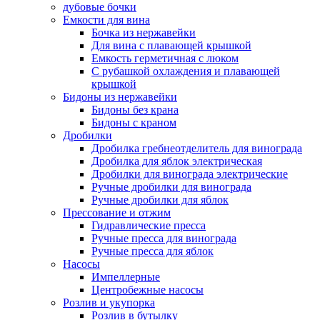
дубовые бочки
Емкости для вина
Бочка из нержавейки
Для вина с плавающей крышкой
Емкость герметичная с люком
С рубашкой охлаждения и плавающей
крышкой
Бидоны из нержавейки
Бидоны без крана
Бидоны с краном
Дробилки
Дробилка гребнеотделитель для винограда
Дробилка для яблок электрическая
Дробилки для винограда электрические
Ручные дробилки для винограда
Ручные дробилки для яблок
Прессование и отжим
Гидравлические пресса
Ручные пресса для винограда
Ручные пресса для яблок
Насосы
Импеллерные
Центробежные насосы
Розлив и укупорка
Розлив в бутылку