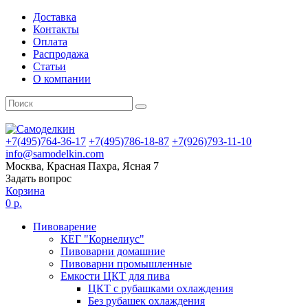
Доставка
Контакты
Оплата
Распродажа
Статьи
О компании
+7(495)764-36-17
+7(495)786-18-87
+7(926)793-11-10
info@samodelkin.com
Москва, Красная Пахра, Ясная 7
Задать вопрос
Корзина
0 р.
Пивоварение
КЕГ "Корнелиус"
Пивоварни домашние
Пивоварни промышленные
Емкости ЦКТ для пива
ЦКТ с рубашками охлаждения
Без рубашек охлаждения