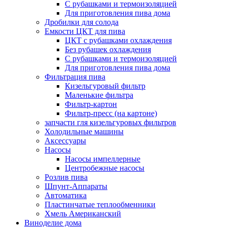
С рубашками и термоизоляцией
Для приготовления пива дома
Дробилки для солода
Емкости ЦКТ для пива
ЦКТ с рубашками охлаждения
Без рубашек охлаждения
С рубашками и термоизоляцией
Для приготовления пива дома
Фильтрация пива
Кизельгуровый фильтр
Маленькие фильтра
Фильтр-картон
Фильтр-пресс (на картоне)
запчасти гля кизельгуровых фильтров
Холодильные машины
Аксессуары
Насосы
Насосы импеллерные
Центробежные насосы
Розлив пива
Шпунт-Аппараты
Автоматика
Пластинчатые теплообменники
Хмель Американский
Виноделие дома