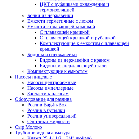
ЦКТ с рубашками охлаждения и
термоизоляцией
Бочки из нержавейки
Емкости герметичные с люком
Емкости с плавающей крышкой
С плавающей крышкой
С плавающей крышкой и рубашкой
Комплектующие к емкостям с плавающей
крышкой
Бидоны из нержавейки
Бидоны из нержавейки с краном
Бидоны из нержавеющей стали
Комплектующие к емкостям
Насосы пищевые
Насосы центробежные
Насосы импеллерные
Запчасти к насосам
Оборудование для разлива
Розлив Bag-in-Box
Розлив в бутылки
Розлив универсальный
Счетчики жидкости
Сыр Молоко
Трубопроводная арматура
Кламп 25,4 ( 1/2", 3/4" дюйма).