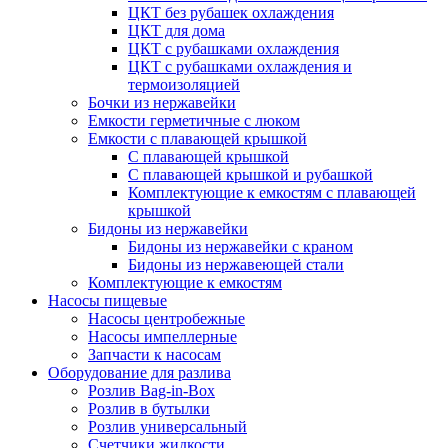
ЦКТ без рубашек охлаждения
ЦКТ для дома
ЦКТ с рубашками охлаждения
ЦКТ с рубашками охлаждения и
термоизоляцией
Бочки из нержавейки
Емкости герметичные с люком
Емкости с плавающей крышкой
С плавающей крышкой
С плавающей крышкой и рубашкой
Комплектующие к емкостям с плавающей
крышкой
Бидоны из нержавейки
Бидоны из нержавейки с краном
Бидоны из нержавеющей стали
Комплектующие к емкостям
Насосы пищевые
Насосы центробежные
Насосы импеллерные
Запчасти к насосам
Оборудование для разлива
Розлив Bag-in-Box
Розлив в бутылки
Розлив универсальный
Счетчики жидкости