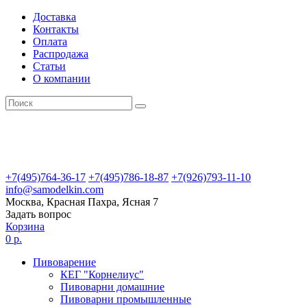
Доставка
Контакты
Оплата
Распродажа
Статьи
О компании
+7(495)764-36-17
+7(495)786-18-87
+7(926)793-11-10
info@samodelkin.com
Москва, Красная Пахра, Ясная 7
Задать вопрос
Корзина
0 р.
Пивоварение
КЕГ "Корнелиус"
Пивоварни домашние
Пивоварни промышленные