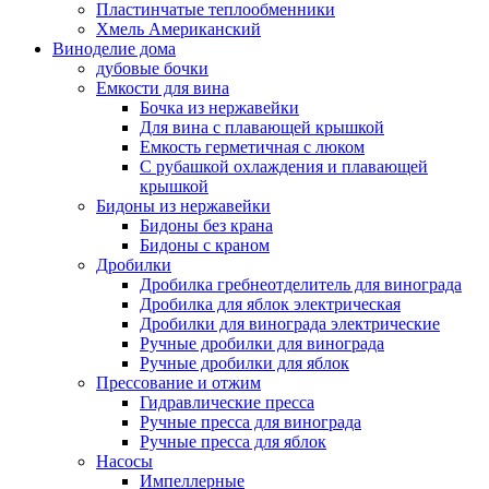
Пластинчатые теплообменники
Хмель Американский
Виноделие дома
дубовые бочки
Емкости для вина
Бочка из нержавейки
Для вина с плавающей крышкой
Емкость герметичная с люком
С рубашкой охлаждения и плавающей
крышкой
Бидоны из нержавейки
Бидоны без крана
Бидоны с краном
Дробилки
Дробилка гребнеотделитель для винограда
Дробилка для яблок электрическая
Дробилки для винограда электрические
Ручные дробилки для винограда
Ручные дробилки для яблок
Прессование и отжим
Гидравлические пресса
Ручные пресса для винограда
Ручные пресса для яблок
Насосы
Импеллерные