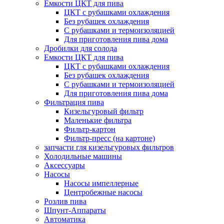
Емкости ЦКТ для пива
ЦКТ с рубашками охлаждения
Без рубашек охлаждения
С рубашками и термоизоляцией
Для приготовления пива дома
Дробилки для солода
Емкости ЦКТ для пива
ЦКТ с рубашками охлаждения
Без рубашек охлаждения
С рубашками и термоизоляцией
Для приготовления пива дома
Фильтрация пива
Кизельгуровый фильтр
Маленькие фильтра
Фильтр-картон
Фильтр-пресс (на картоне)
запчасти гля кизельгуровых фильтров
Холодильные машины
Аксессуары
Насосы
Насосы импеллерные
Центробежные насосы
Розлив пива
Шпунт-Аппараты
Автоматика