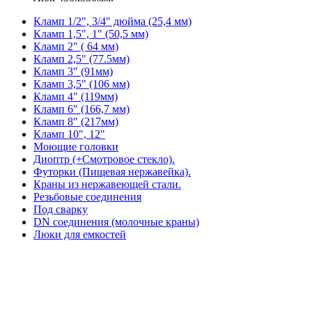
Кламп 1/2", 3/4" дюйма (25,4 мм)
Кламп 1,5", 1" (50,5 мм)
Кламп 2" ( 64 мм)
Кламп 2,5" (77.5мм)
Кламп 3" (91мм)
Кламп 3,5" (106 мм)
Кламп 4" (119мм)
Кламп 6" (166,7 мм)
Кламп 8" (217мм)
Кламп 10", 12"
Моющие головки
Диоптр (+Смотровое стекло).
Футорки (Пищевая нержавейка).
Краны из нержавеющей стали.
Резьбовые соединения
Под сварку
DN соединения (молочные краны)
Люки для емкостей